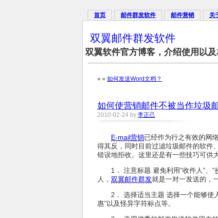
首页
邮件群发软件
邮件营销
关
双翼邮件群发软件
双翼软件官方博客，介绍使用以及
« «
如何发送Word文档？
如何使营销邮件不被当作垃圾
2010-02-24 by
李正己
E-mail营销
已经作为行之有效的网
得其反，同时目前过滤垃圾邮件的软件
错误地拒收。这里还是有一些技巧可供
1． 注意标题 避免利用”收件人”
人，
双翼邮件群发
就是一对一发送的，
2． 选择适当主题 选择一个能够使
惠”以及怪异字符标点等。