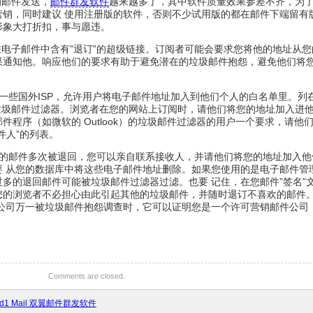
的邮件发送，
邮件群发软件
越来越多了，其中软件质量效果参差不齐，为
营销，同时建议 使用注册版的软件，否则不少试用版的都在邮件下端留有
形象大打折扣，事与愿违。
在电子邮件中含有”退订”的超级链接。订阅者可能会要求您将他的地址从您
果通知他。响应他们的要求有助于避免潜在的垃圾邮件抱怨，避免他们将
的一些国外ISP，允许用户将电子邮件地址加入到他们个人的白名单里。列
的垃圾邮件过滤器。浏览者在您的网站上订阅时，请他们将您的地址加入进
程序（如微软的 Outlook）的垃圾邮件过滤器的用户一个要求，请他
件人”的列表。
殊的邮件多次被退回，您可以亲自联系接收人，并请他们将您的地址加入他
要 从您的数据库中将这些电子邮件地址删除。如果您使用的是电子邮件管
多的退回邮件可能被垃圾邮件过滤器过滤。也要 记住，在您邮件”签名”
您的浏览者不必担心由此引起其他的垃圾邮件，并随时退订不喜欢的邮件
的公司万一被垃圾邮件抱怨调查时，它可以证明您是一个许可营销邮件公司
Comments are closed.
nd1 Mail 双翼邮件群发软件