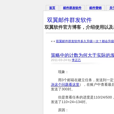
首页
邮件群发软件
邮件营销
关
双翼邮件群发软件
双翼软件官方博客，介绍使用以及
« «
双翼邮件群发软件多久升级一次？都会升级
策略中的计数为何大于实际的
2011-03-24 by
李正己
现象：
用3个邮箱在建立任务，发送到一定量后停止了
决这个问题看这里
），在账户中查看最后
发送了300封。
但是查看任务的进度是110/24/5
发送了110+24=134封。
原因：